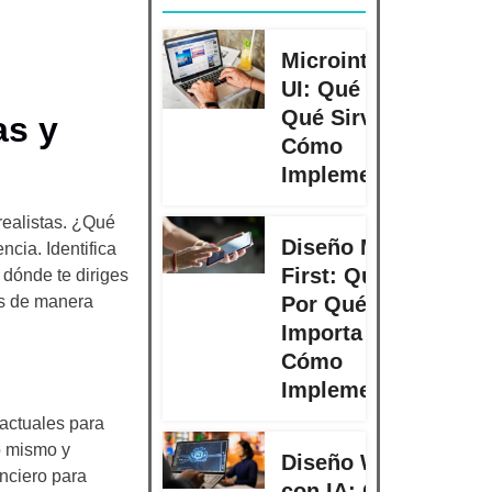
Microinteracciones
UI: Qué Son, Para
Qué Sirven y
as y
Cómo
Implementarlas
realistas. ¿Qué
Diseño Mobile
cia. Identifica
First: Qué Es,
 dónde te diriges
as de manera
Por Qué
Importa y
Cómo
Implementarlo
 actuales para
o mismo y
Diseño Web
nciero para
con IA: Cómo