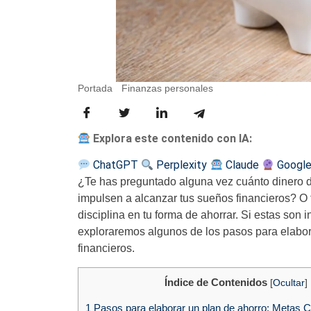
Portada
-
Finanzas personales
-
Diseñando un Futuro
Explora este contenido con IA:
ChatGPT
Perplexity
Claude
Google
¿Te has preguntado alguna vez cuánto dinero d
impulsen a alcanzar tus sueños financieros? O 
disciplina en tu forma de ahorrar. Si estas son 
exploraremos algunos de los pasos para elaborar
financieros.
Índice de Contenidos
[
Ocultar
]
1
Pasos para elaborar un plan de ahorro: Metas C