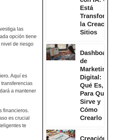
Está
Transformando
la Creación de
vestiga las
Sitios
Cada opción tiene
 nivel de riesgo
Dashboard
de
Marketing
iero. Aquí es
Digital:
 transferencias
Qué Es,
udará a mantener
Para Qué
Sirve y
Cómo
 financieros.
Crearlo
aso es crucial
eligentes te
Creación