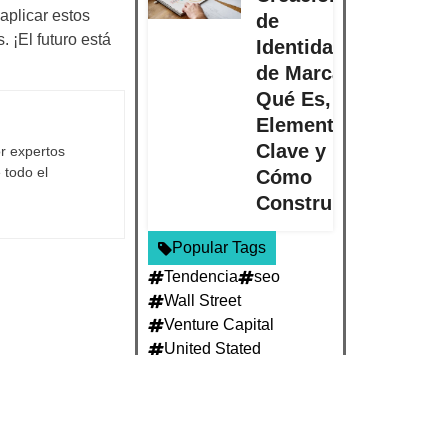
aplicar estos
de
 ¡El futuro está
Identidad
de Marca:
Qué Es,
Elementos
Clave y
r expertos
 todo el
Cómo
Construirla
Popular Tags
Tendencia
seo
Wall Street
Venture Capital
United Stated
Sillicon Valley
Oil Market
Market Stories
Investment Loss