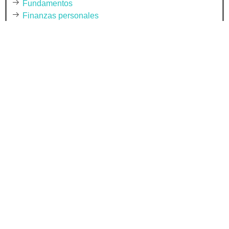
Fundamentos
Finanzas personales
Empresas
E-mail Marketing
Diseño y Desarrollo Web
Cultura
Conceptos
Becas
Post Más Recientes