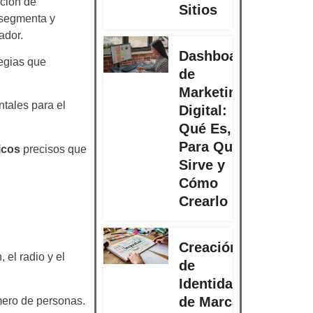
ición de
Sitios
 segmenta y
ador.
Dashboard
egias que
de
Marketing
ntales para el
Digital:
Qué Es,
Para Qué
icos
precisos que
Sirve y
Cómo
Crearlo
Creación
 el radio y el
de
Identidad
de Marca:
mero de personas.