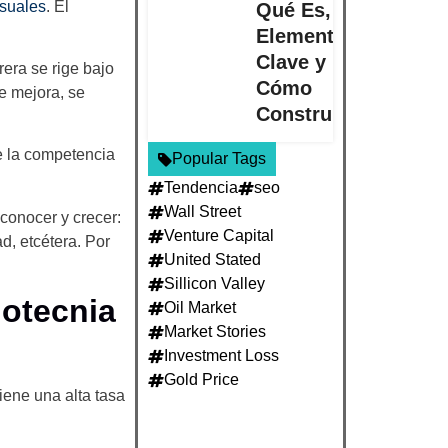
isuales
. El
Qué Es,
Elementos
Clave y
rera se rige bajo
Cómo
e mejora, se
Construirla
e la competencia
Popular Tags
Tendencia
seo
Wall Street
conocer y crecer:
Venture Capital
d, etcétera. Por
United Stated
Sillicon Valley
dotecnia
Oil Market
Market Stories
Investment Loss
Gold Price
ene una alta tasa