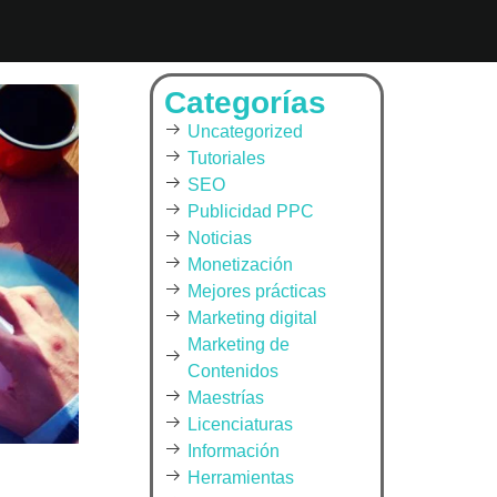
Categorías
Uncategorized
Tutoriales
SEO
Publicidad PPC
Noticias
Monetización
Mejores prácticas
Marketing digital
Marketing de
Contenidos
Maestrías
Licenciaturas
Información
Herramientas