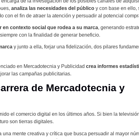
encarga de la investigación de los posibles canales de adquis
pues,
analiza las necesidades del público
y con base en ello,
o con el fin de atraer la atención y persuadir al potencial compr
r en contexto social que rodea a su marca
, generando estrat
 siempre con la finalidad de generar beneficio.
 marca
y junto a ella, forjar una fidelización, dos pilares fundame
licenciado en Mercadotecnia y Publicidad
crea informes estadíst
jorar las campañas publicitarias.
carrera de Mercadotecnia y
do el comercio digital en los últimos años. Si bien la televisión,
turo son tierras digitales.
a una mente creativa y crítica que busca persuadir al mayor nú