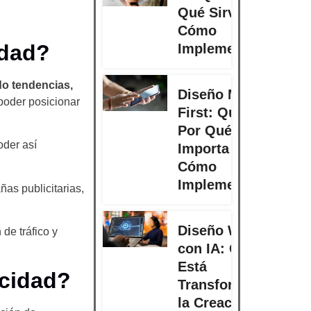
Qué Sirven y
Cómo
idad?
Implementarlas
do tendencias,
Diseño Mobile
 poder posicionar
First: Qué Es,
Por Qué
oder así
Importa y
Cómo
Implementarlo
as publicitarias,
Diseño Web
 de tráfico y
con IA: Cómo
Está
icidad?
Transformando
la Creación de