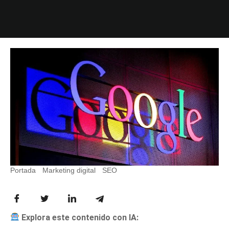
Portada
-
Marketing digital
-
SEO
-
Google AI Overviews y su
impacto en el tráfico de medios
Explora este contenido con IA: