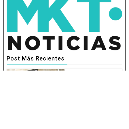
Post Más Recientes
Microinteracciones
UI: Qué Son, Para
Qué Sirven y
Cómo
Implementarlas
Diseño Mobile