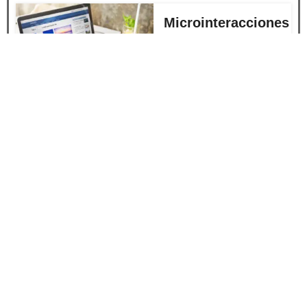
Microinteracciones
UI: Qué Son, Para
Qué Sirven y
Cómo
Implementarlas
Diseño Mobile
First: Qué Es, Por
Qué Importa y
Cómo
Implementarlo
Diseño Web con
IA: Cómo Está
Transformando la