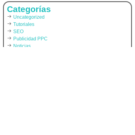
Categorías
Uncategorized
Tutoriales
SEO
Publicidad PPC
Noticias
Monetización
Mejores prácticas
Marketing digital
Marketing de Contenidos
Maestrías
Licenciaturas
Información
Herramientas
Fundamentos
Finanzas personales
Empresas
E-mail Marketing